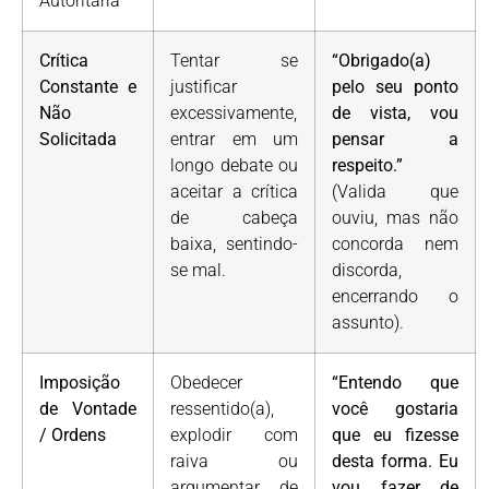
Autoritária
Crítica
Tentar se
“Obrigado(a)
Constante e
justificar
pelo seu ponto
Não
excessivamente,
de vista, vou
Solicitada
entrar em um
pensar a
longo debate ou
respeito.”
aceitar a crítica
(Valida que
de cabeça
ouviu, mas não
baixa, sentindo-
concorda nem
se mal.
discorda,
encerrando o
assunto).
Imposição
Obedecer
“Entendo que
de Vontade
ressentido(a),
você gostaria
/ Ordens
explodir com
que eu fizesse
raiva ou
desta forma. Eu
argumentar de
vou fazer de