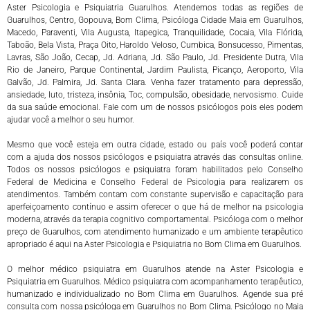
Aster Psicologia e Psiquiatria Guarulhos. Atendemos todas as regiões de
Guarulhos, Centro, Gopouva, Bom Clima, Psicóloga Cidade Maia em Guarulhos,
Macedo, Paraventi, Vila Augusta, Itapegica, Tranquilidade, Cocaia, Vila Flórida,
Taboão, Bela Vista, Praça Oito, Haroldo Veloso, Cumbica, Bonsucesso, Pimentas,
Lavras, São João, Cecap, Jd. Adriana, Jd. São Paulo, Jd. Presidente Dutra, Vila
Rio de Janeiro, Parque Continental, Jardim Paulista, Picanço, Aeroporto, Vila
Galvão, Jd. Palmira, Jd. Santa Clara. Venha fazer tratamento para depressão,
ansiedade, luto, tristeza, insônia, Toc, compulsão, obesidade, nervosismo. Cuide
da sua saúde emocional. Fale com um de nossos psicólogos pois eles podem
ajudar você a melhor o seu humor.
Mesmo que você esteja em outra cidade, estado ou país você poderá contar
com a ajuda dos nossos psicólogos e psiquiatra através das consultas online.
Todos os nossos psicólogos e psiquiatra foram habilitados pelo Conselho
Federal de Medicina e Conselho Federal de Psicologia para realizarem os
atendimentos. Também contam com constante supervisão e capacitação para
aperfeiçoamento contínuo e assim oferecer o que há de melhor na psicologia
moderna, através da terapia cognitivo comportamental. Psicóloga com o melhor
preço de Guarulhos, com atendimento humanizado e um ambiente terapêutico
apropriado é aqui na Aster Psicologia e Psiquiatria no Bom Clima em Guarulhos.
O melhor médico psiquiatra em Guarulhos atende na Aster Psicologia e
Psiquiatria em Guarulhos. Médico psiquiatra com acompanhamento terapêutico,
humanizado e individualizado no Bom Clima em Guarulhos. Agende sua pré
consulta com nossa psicóloga em Guarulhos no Bom Clima. Psicólogo no Maia