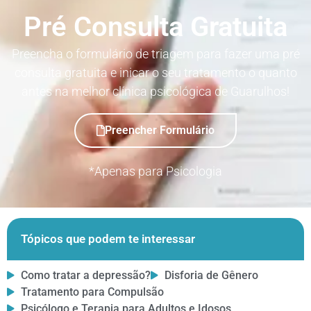
Pré Consulta Gratuita
Preencha o formulário de triagem para fazer uma pré
consulta gratuita e inicar o seu tratamento o quanto
antes na melhor clínica psicológica de Guarulhos!
Preencher Formulário
*Apenas para Psicologia
Tópicos que podem te interessar
Como tratar a depressão?
Disforia de Gênero
Tratamento para Compulsão
Psicólogo e Terapia para Adultos e Idosos