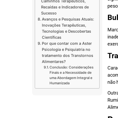
Caminhos Terapêuticos,
peso
Recaídas e Indicadores de
Sucesso
Bu
Avanços e Pesquisas Atuais:
Inovações Terapêuticas,
Marc
Tecnologias e Descobertas
inad
Científicas
Por que contar com a Aster
exer
Psicologia e Psiquiatria no
Tr
tratamento dos Transtornos
Alimentares?
Cara
Conclusão: Considerações
Finais e a Necessidade de
acom
uma Abordagem Integral e
não 
Humanizada
Outra
Rumi
Alim