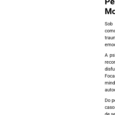
Pe
Mo
Sob 
como
trau
emoc
A ps
reco
disf
Foca
mind
autoc
Do p
caso
de se