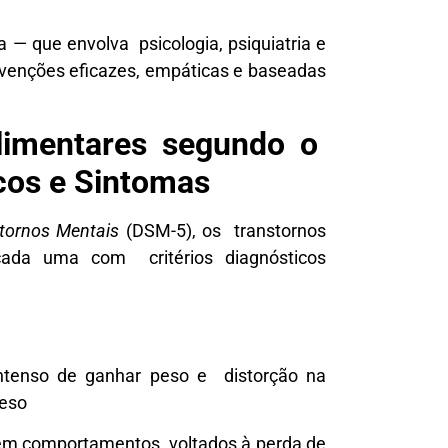
 — que envolva psicologia, psiquiatria e
rvenções eficazes, empáticas e baseadas
Alimentares segundo o
icos e Sintomas
stornos Mentais
(DSM-5), os transtornos
, cada uma com critérios diagnósticos
 intenso de ganhar peso e distorção na
peso
ntêm comportamentos voltados à perda de