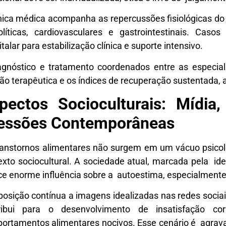
ínica médica acompanha as repercussões fisiológicas do
rolíticas, cardiovasculares e gastrointestinais. C
talar para estabilização clínica e suporte intensivo.
agnóstico e tratamento coordenados entre as especia
ão terapêutica e os índices de recuperação sustentada, 
pectos Socioculturais: Mídia
essões Contemporâneas
ranstornos alimentares não surgem em um vácuo psico
exto sociocultural. A sociedade atual, marcada pela ide
ce enorme influência sobre a autoestima, especialmente
posição contínua a imagens idealizadas nas redes sociai
ribui para o desenvolvimento de insatisfação c
ortamentos alimentares nocivos. Esse cenário é agrava