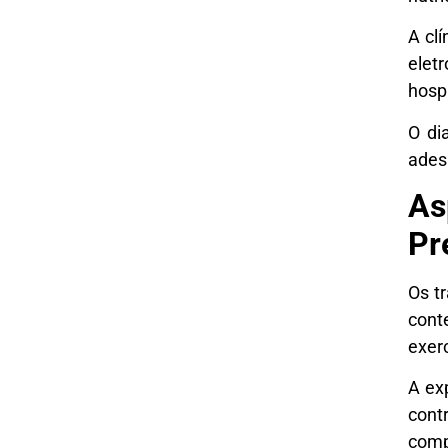
A cl
elet
hospi
O di
ades
As
Pr
Os t
cont
exer
A ex
cont
comp