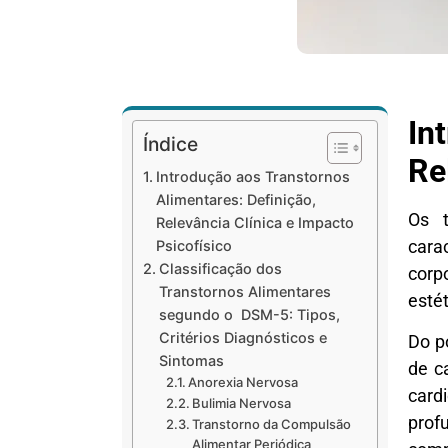
In
Índice
Re
Introdução aos Transtornos
Alimentares: Definição,
Os t
Relevância Clínica e Impacto
cara
Psicofísico
Classificação dos
corp
Transtornos Alimentares
esté
segundo o DSM-5: Tipos,
Critérios Diagnósticos e
Do p
Sintomas
de c
Anorexia Nervosa
card
Bulimia Nervosa
prof
Transtorno da Compulsão
Alimentar Periódica