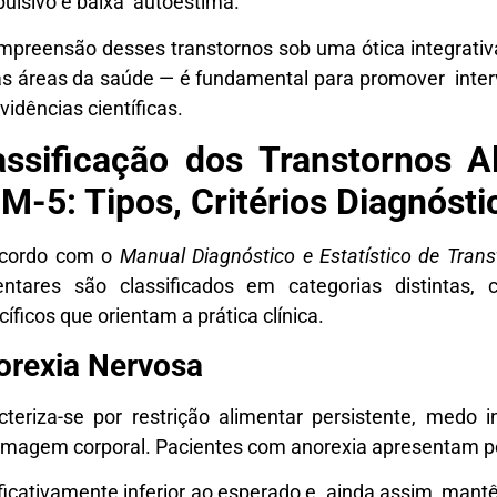
ulsivo e baixa autoestima.
mpreensão desses transtornos sob uma ótica integrativa
as áreas da saúde — é fundamental para promover inte
vidências científicas.
assificação dos Transtornos 
M-5: Tipos, Critérios Diagnóst
cordo com o
Manual Diagnóstico e Estatístico de Tran
entares são classificados em categorias distintas
íficos que orientam a prática clínica.
orexia Nervosa
cteriza-se por restrição alimentar persistente, medo
imagem corporal. Pacientes com anorexia apresentam 
ificativamente inferior ao esperado e, ainda assim, ma