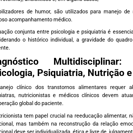
bilizadores de humor, são utilizados para manejo 
roso acompanhamento médico.
uação conjunta entre psicologia e psiquiatria é essenci
iderando o histórico individual, a gravidade do quadr
ente.
agnóstico Multidisciplinar
icologia, Psiquiatria, Nutrição 
nejo clínico dos transtornos alimentares requer ab
uiatras, nutricionistas e médicos clínicos devem at
peração global do paciente.
tricionista tem papel crucial na reeducação alimentar, 
icional, mas também na reconstrução da relação em
cional deve ser individualizada, ética e livre de julgamen