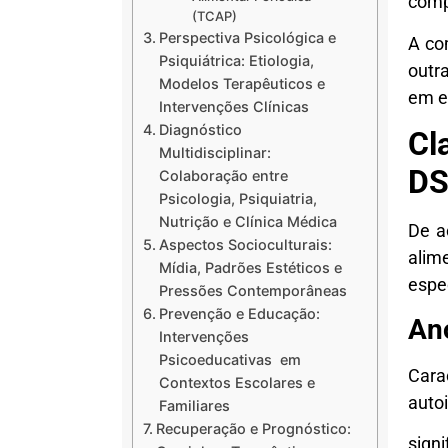
comp
(TCAP)
Perspectiva Psicológica e
A co
Psiquiátrica: Etiologia,
outr
Modelos Terapêuticos e
em e
Intervenções Clínicas
Diagnóstico
Cl
Multidisciplinar:
DS
Colaboração entre
Psicologia, Psiquiatria,
Nutrição e Clínica Médica
De a
Aspectos Socioculturais:
alim
Mídia, Padrões Estéticos e
espec
Pressões Contemporâneas
Prevenção e Educação:
An
Intervenções
Psicoeducativas em
Cara
Contextos Escolares e
auto
Familiares
Recuperação e Prognóstico:
sign