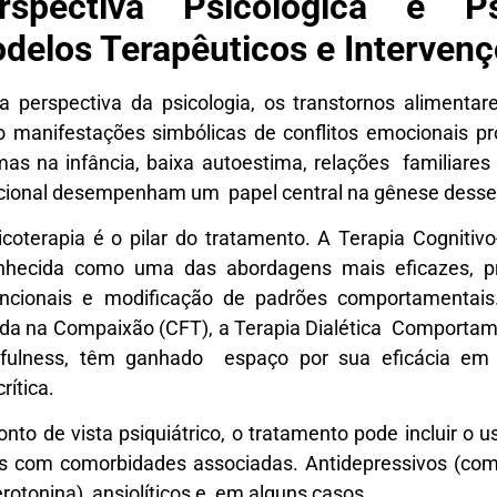
rspectiva Psicológica e Psi
delos Terapêuticos e Intervenç
a perspectiva da psicologia, os transtornos aliment
 manifestações simbólicas de conflitos emocionais p
mas na infância, baixa autoestima, relações familiares 
ional desempenham um papel central na gênese desse
icoterapia é o pilar do tratamento. A Terapia Cogni
nhecida como uma das abordagens mais eficazes, p
uncionais e modificação de padrões comportamentai
da na Compaixão (CFT), a Terapia Dialética Comportam
fulness, têm ganhado espaço por sua eficácia em p
rítica.
onto de vista psiquiátrico, o tratamento pode incluir 
s com comorbidades associadas. Antidepressivos (como
rotonina), ansiolíticos e, em alguns casos,