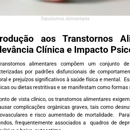
Transtornos Alimentares
trodução aos Transtornos Al
levância Clínica e Impacto Psic
ranstornos alimentares compõem um conjunto de 
cterizadas por padrões disfuncionais de comportamen
oral e prejuízos significativos à saúde física e mental.
ticas ou dietas restritivas e se manifestam como formas
onto de vista clínico, os transtornos alimentares exige
ausar complicações orgânicas graves, tais como desnutr
iovasculares e risco aumentado de mortalidade. Para
undos, frequentemente associados a quadros de depre