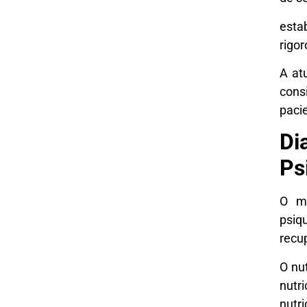
esta
rigo
A at
cons
paci
Di
Ps
O ma
psiq
recu
O nu
nutr
nutri