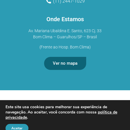
(11) 2447-1029
Onde Estamos
Av. Mariana Ubaldina E. Santo, 623 Cj. 33
Bom Clima – Guarulhos/SP – Brasil
(Frente ao Hosp. Bom Clima)
Ver no mapa
Aster Clínica Psicologia e Psiquiatria em Guarulhos ©2026 –
Este site usa cookies para melhorar sua experiência de
Todos os direitos reservados.
navegação. Ao aceitar, você concorda com nossa
política de
privacidade
.
Aceitar